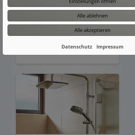
Einstellungen öffnen
sinnvolle Funktionen. Sie können
zwischen verschiedenen Strahlarten
Alle ablehnen
wählen – von sanftem Regen bis zu
kräftiger Massage – oder mit einem
Alle akzeptieren
LED-Duschkopf das wechselnde
Farbenspiel von Licht und Wasser
genießen.
Datenschutz
Impressum